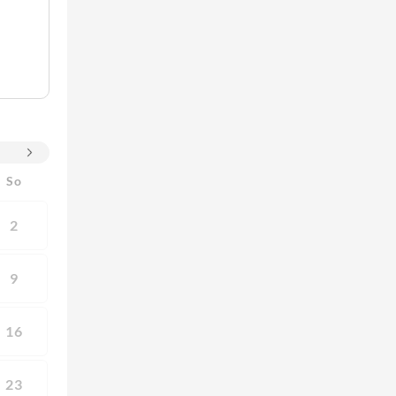
So
2
9
16
23