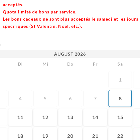
acceptés.
Quota limité de bons par service.
Les bons cadeaux ne sont plus acceptés le samedi et les jours
spécifiques (St Valentin, Noël, etc.).
m
AUGUST
2026
Di
Mi
Do
Fr
Sa
1
4
5
6
7
8
11
12
13
14
15
18
19
20
21
22