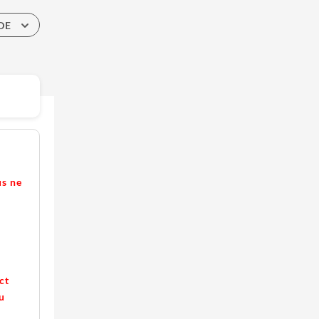
DE
us ne
ct
u