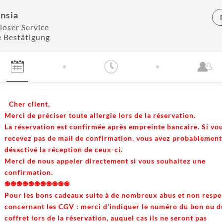
nsia
loser Service
e Bestätigung
Cher client,
Merci de préciser toute allergie lors de la réservation.
La réservation est confirmée après empreinte bancaire. Si vo
recevez pas de mail de confirmation, vous avez probablement
désactivé la réception de ceux-ci.
Merci de nous appeler directement si vous souhaitez une
confirmation.
֎֎֎֎֎֎֎֎֎֎֎
Pour les bons cadeaux suite à de nombreux abus et non respe
concernant les CGV : merci d’indiquer le numéro du bon ou d
coffret lors de la réservation, auquel cas ils ne seront pas