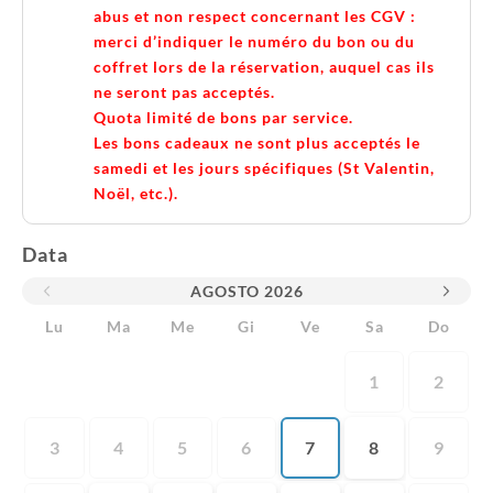
abus et non respect concernant les CGV :
merci d’indiquer le numéro du bon ou du
coffret lors de la réservation, auquel cas ils
ne seront pas acceptés.
Quota limité de bons par service.
Les bons cadeaux ne sont plus acceptés le
samedi et les jours spécifiques (St Valentin,
Noël, etc.).
Data
AGOSTO
2026
Lu
Ma
Me
Gi
Ve
Sa
Do
1
2
3
4
5
6
7
8
9