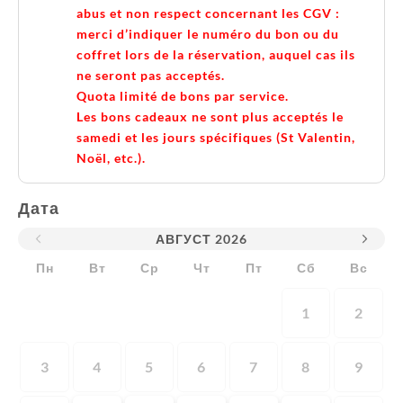
abus et non respect concernant les CGV :
merci d’indiquer le numéro du bon ou du
coffret lors de la réservation, auquel cas ils
ne seront pas acceptés.
Quota limité de bons par service.
Les bons cadeaux ne sont plus acceptés le
samedi et les jours spécifiques (St Valentin,
Noël, etc.).
Дата
АВГУСТ
2026
Пн
Вт
Ср
Чт
Пт
Сб
Вс
1
2
3
4
5
6
7
8
9