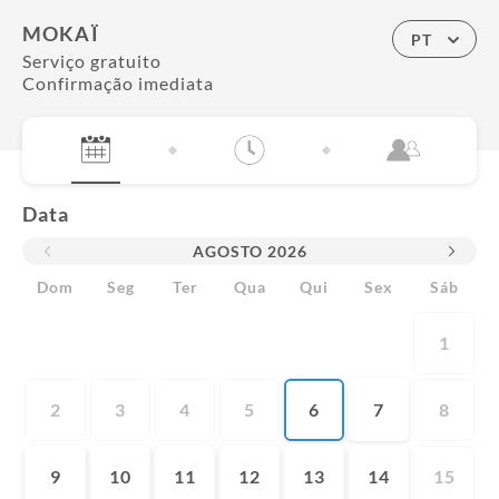
MOKAÏ
PT
Serviço gratuito
Confirmação imediata
Data
AGOSTO
2026
Dom
Seg
Ter
Qua
Qui
Sex
Sáb
1
2
3
4
5
6
7
8
9
10
11
12
13
14
15