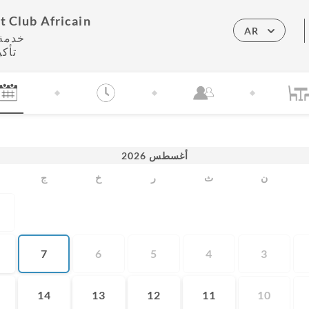
t Club Africain
AR
خدمة 
تأك
أغسطس
2026
ن
ث
ر
خ
ج
7
6
5
4
3
14
13
12
11
10