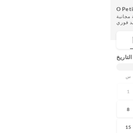
O Peti
مجانية
يد فوري
التاريخ
س
1
8
15