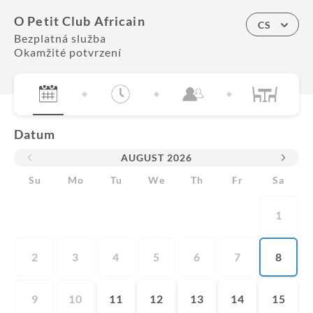
O Petit Club Africain
CS
Bezplatná služba
Okamžité potvrzení
Datum
AUGUST
2026
Su
Mo
Tu
We
Th
Fr
Sa
1
2
3
4
5
6
7
8
9
10
11
12
13
14
15