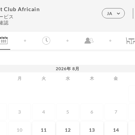
t Club Africain
JA
ービス
確認
2026
年
8月
月
火
水
木
金
3
4
5
6
7
10
11
12
13
14