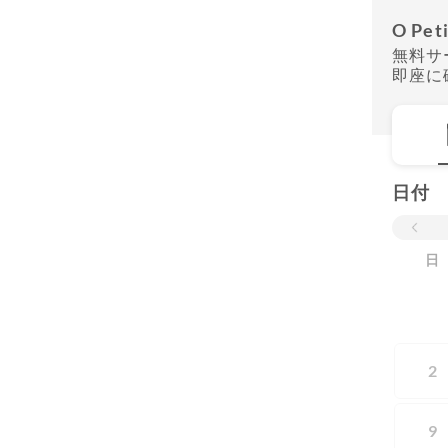
O Peti
無料サ
即座に
日付
日
2
9