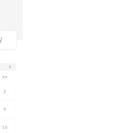
zo
2
9
16