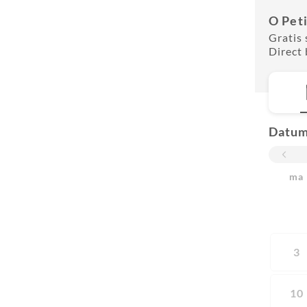
O Peti
Gratis 
Direct 
Datu
ma
3
10