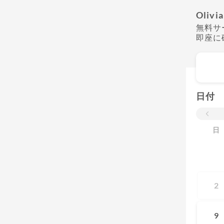
Olivi
無料サ
即座に
日付
日
2
9