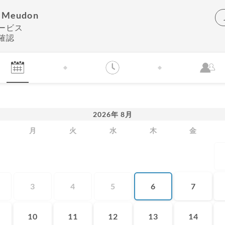
a Meudon
ービス
確認
2026
年
8月
月
火
水
木
金
3
4
5
6
7
10
11
12
13
14