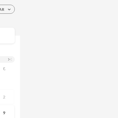
AR
ح
2
9