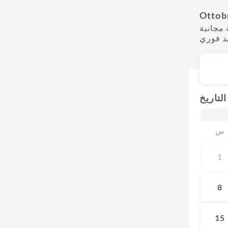
Ottob
مجانية
يد فوري
التاريخ
س
1
8
15