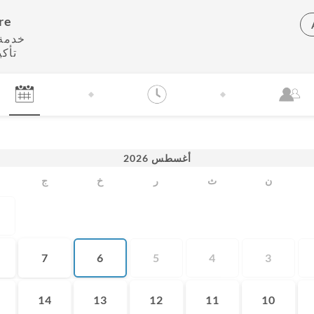
re
خدمة 
تأك
أغسطس
2026
ن
ث
ر
خ
ج
7
6
5
4
3
14
13
12
11
10