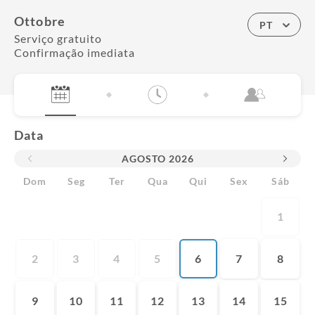
Ottobre
PT
Serviço gratuito
Confirmação imediata
Data
AGOSTO
2026
Dom
Seg
Ter
Qua
Qui
Sex
Sáb
1
2
3
4
5
6
7
8
9
10
11
12
13
14
15