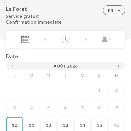
La Foret
FR
Service gratuit
Confirmation immédiate
Date
AOÛT
2026
L
M
M
J
V
S
D
1
2
3
4
5
6
7
8
9
10
11
12
13
14
15
16