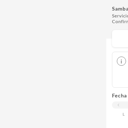
Samba
Servici
Confir
i
Fecha
L