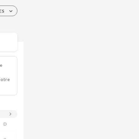
ES
re
notre
D