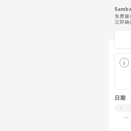
Samba
免费服
立即确
i
日期
一