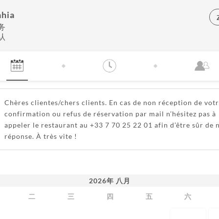
hia
务
认
Chères clientes/chers clients. En cas de non réception de vot
confirmation ou refus de réservation par mail n’hésitez pas à
appeler le restaurant au +33 7 70 25 22 01 afin d’être sûr de 
réponse. À très vite !
2026
年
八月
二
三
四
五
六