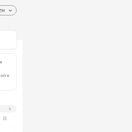
ZH
re
notre
日