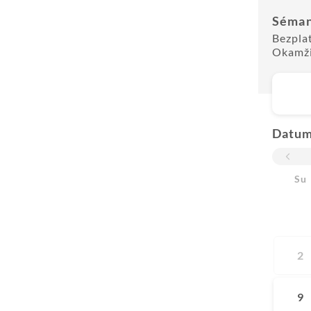
Séma
Bezpla
Okamži
Datu
Su
2
9