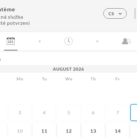
ntème
CS
tná služba
té potvrzení
m
AUGUST
2026
Mo
Tu
We
Th
Fr
3
4
5
6
7
10
11
12
13
14