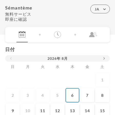
Sémantème
JA
無料サービス
即座に確認
日付
2026
年
8月
日
月
火
水
木
金
土
1
2
3
4
5
6
7
8
9
10
11
12
13
14
15