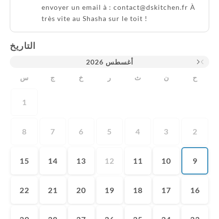
envoyer un email à : contact@dskitchen.fr À
très vite au Shasha sur le toit !
التاريخ
2026
أغسطس
ح
ن
ث
ر
خ
ج
س
1
8
7
6
5
4
3
2
15
14
13
12
11
10
9
22
21
20
19
18
17
16