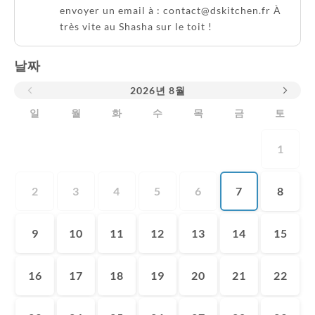
envoyer un email à : contact@dskitchen.fr À
très vite au Shasha sur le toit !
날짜
2026
년
8월
일
월
화
수
목
금
토
1
2
3
4
5
6
7
8
9
10
11
12
13
14
15
16
17
18
19
20
21
22