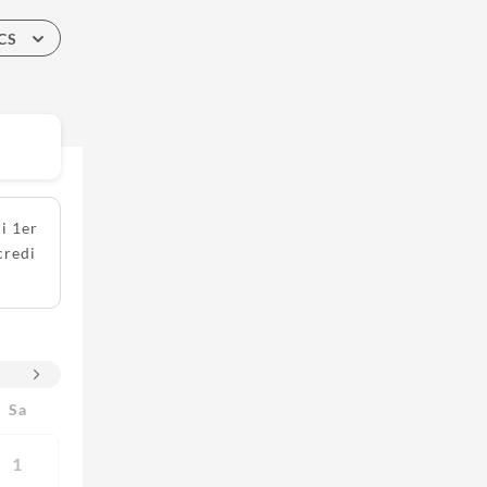
CS
i 1er
credi
Sa
1