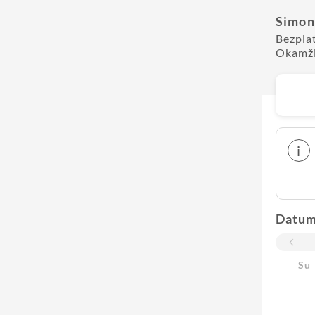
Simon
Bezpla
Okamži
i
Datu
Su