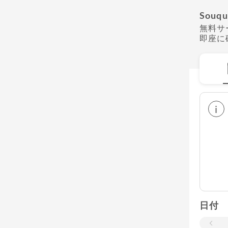
Souqu
無料サ
即座に
i
日付