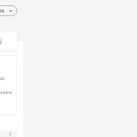
JA
al,
 votre