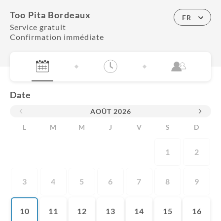
Too Pita Bordeaux
FR
Service gratuit
Confirmation immédiate
Date
AOÛT
2026
L
M
M
J
V
S
D
1
2
3
4
5
6
7
8
9
10
11
12
13
14
15
16