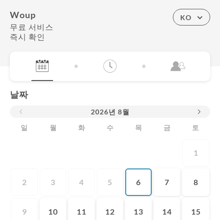
Woup
KO
무료 서비스
즉시 확인
날짜
2026
년
8월
일
월
화
수
목
금
토
1
2
3
4
5
6
7
8
9
10
11
12
13
14
15