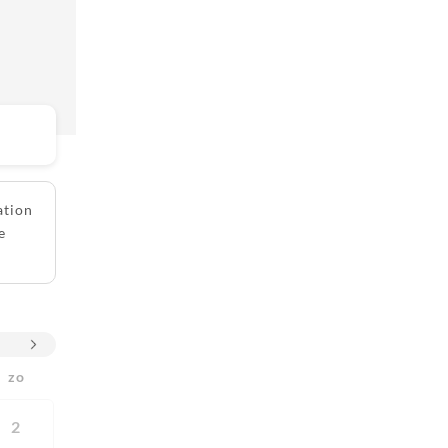
ation
e
zo
2